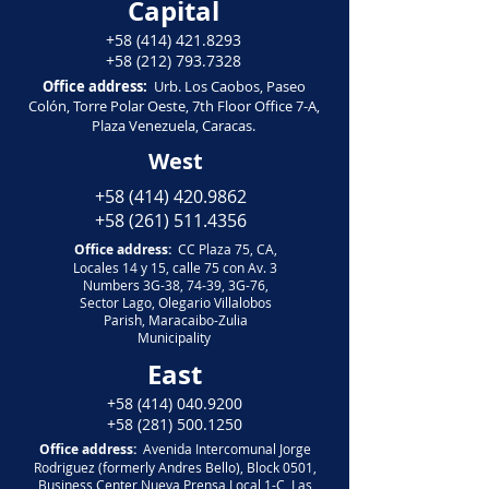
Capital
+58 (414) 421.8293
+58 (212) 793.7328
Office address:
Urb. Los Caobos, Paseo
Colón, Torre Polar Oeste, 7th Floor Office 7-A,
Plaza Venezuela, Caracas.
West
+58 (414) 420.9862
¡Suscríbase
y reciba novedades semana
+58 (261) 511.4356
a semana!
Office address:
CC Plaza 75, CA,
Locales 14 y 15, calle 75 con Av. 3
Email
Numbers 3G-38, 74-39, 3G-76,
Sector Lago, Olegario Villalobos
Parish, Maracaibo-Zulia
Municipality
East
+58 (414) 040.9200
Suscribirse
+58 (281) 500.1250
Office address:
Avenida Intercomunal Jorge
Rodriguez (formerly Andres Bello), Block 0501,
Business Center Nueva Prensa Local 1-C, Las